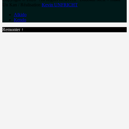
Un Kan / Réalisation
Kevin UNFRICHT
Aïkido
Kendo
Remonter ↑