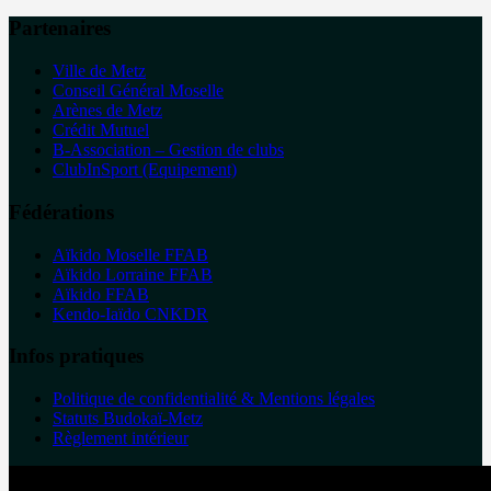
Partenaires
Ville de Metz
Conseil Général Moselle
Arènes de Metz
Crédit Mutuel
B-Association – Gestion de clubs
ClubInSport (Equipement)
Fédérations
Aïkido Moselle FFAB
Aïkido Lorraine FFAB
Aïkido FFAB
Kendo-Iaïdo CNKDR
Infos pratiques
Politique de confidentialité & Mentions légales
Statuts Budokaï-Metz
Règlement intérieur