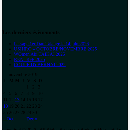
Les derniers évènements
Passage 1er Dan Talange le 14 juin 2026
USHIRO – OCTOBRE/NOVEMBRE 2025
WOmen Aki TAIKAI 2025
RENTRéE 2025
COUPE D'oBERNAI 2025
novembre 2019
L
M
M
J
V
S
D
1
2
3
4
5
6
7
8
9
10
11
12
13
14
15
16
17
18
19
20
21
22
23
24
25
26
27
28
29
30
« Oct
Déc »
Copyright © 2026 · All Rights Reserved · Budokaï Metz – Haku