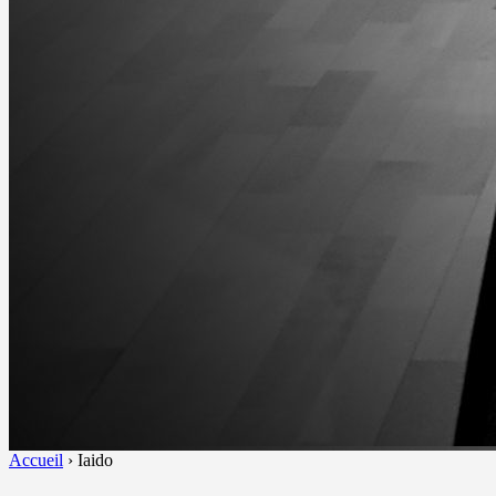
Accueil
›
Iaido