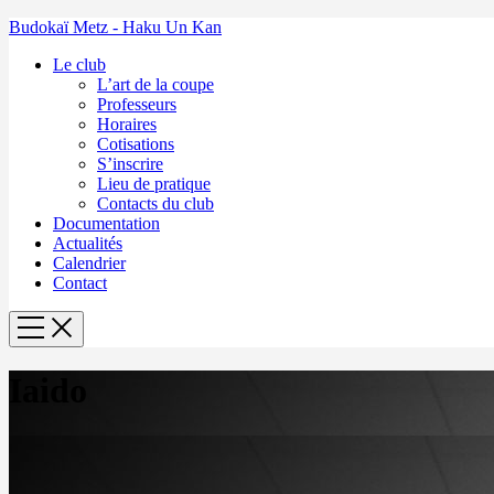
Budokaï Metz - Haku Un Kan
Le club
L’art de la coupe
Professeurs
Horaires
Cotisations
S’inscrire
Lieu de pratique
Contacts du club
Documentation
Actualités
Calendrier
Contact
Iaido