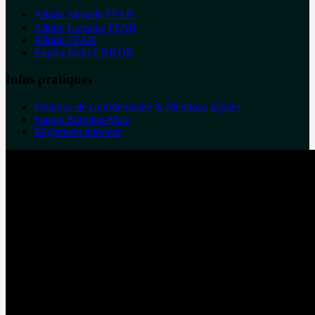
Aïkido Moselle FFAB
Aïkido Lorraine FFAB
Aïkido FFAB
Kendo-Iaïdo CNKDR
Infos pratiques
Politique de confidentialité & Mentions légales
Statuts Budokaï-Metz
Règlement intérieur