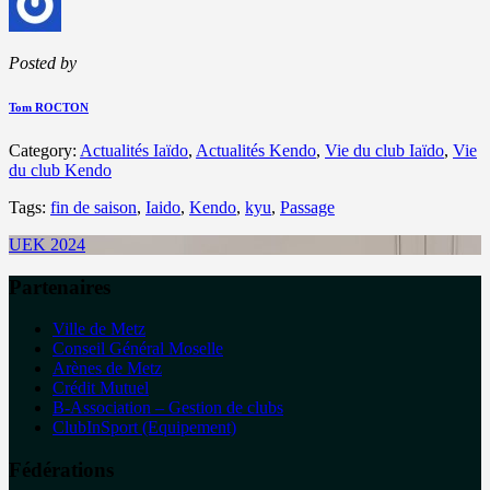
Posted by
Tom ROCTON
Category:
Actualités Iaïdo
,
Actualités Kendo
,
Vie du club Iaïdo
,
Vie
du club Kendo
Tags:
fin de saison
,
Iaido
,
Kendo
,
kyu
,
Passage
UEK 2024
Partenaires
Ville de Metz
Conseil Général Moselle
Arènes de Metz
Crédit Mutuel
B-Association – Gestion de clubs
ClubInSport (Equipement)
Fédérations