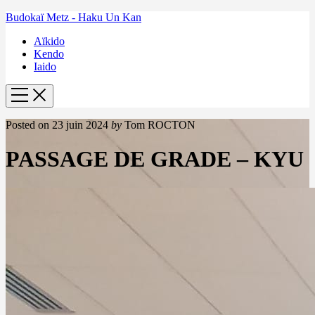
Budokaï Metz - Haku Un Kan
Aïkido
Kendo
Iaido
Posted on
23 juin 2024
by
Tom ROCTON
PASSAGE DE GRADE – KYU