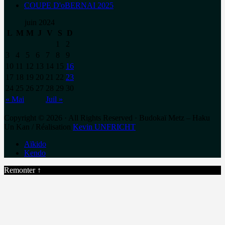
COUPE D'oBERNAI 2025
juin 2024
L
M
M
J
V
S
D
1
2
3
4
5
6
7
8
9
10
11
12
13
14
15
16
17
18
19
20
21
22
23
24
25
26
27
28
29
30
« Mai
Juil »
Copyright © 2026 · All Rights Reserved · Budokaï Metz – Haku
Un Kan / Réalisation
Kevin UNFRICHT
Aïkido
Kendo
Remonter ↑