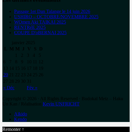
Passage 1er Dan Talange le 14 juin 2026
USHIRO – OCTOBRE/NOVEMBRE 2025
WOmen Aki TAIKAI 2025
RENTRéE 2025
COUPE D'oBERNAI 2025
janvier 2025
L
M
M
J
V
S
D
1
2
3
4
5
6
7
8
9
10
11
12
13
14
15
16
17
18
19
20
21
22
23
24
25
26
27
28
29
30
31
« Déc
Fév »
Copyright © 2026 · All Rights Reserved · Budokaï Metz – Haku
Un Kan / Réalisation
Kevin UNFRICHT
Aïkido
Kendo
Remonter ↑