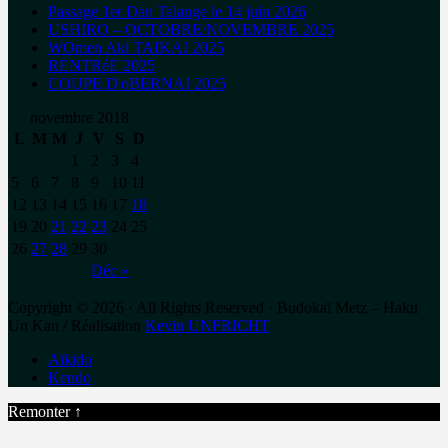
Passage 1er Dan Talange le 14 juin 2026
USHIRO – OCTOBRE/NOVEMBRE 2025
WOmen Aki TAIKAI 2025
RENTRéE 2025
COUPE D'oBERNAI 2025
novembre 2018
L
M
M
J
V
S
D
1
2
3
4
5
6
7
8
9
10
11
12
13
14
15
16
17
18
19
20
21
22
23
24
25
26
27
28
29
30
Déc »
Copyright © 2026 · All Rights Reserved · Budokaï Metz – Haku
Un Kan / Réalisation
Kevin UNFRICHT
Aïkido
Kendo
Remonter ↑