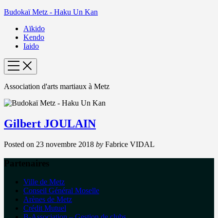
Budokaï Metz - Haku Un Kan
Aïkido
Kendo
Iaido
Association d'arts martiaux à Metz
Gilbert JOULAIN
Posted on
23 novembre 2018
by
Fabrice VIDAL
Partenaires
Ville de Metz
Conseil Général Moselle
Arènes de Metz
Crédit Mutuel
B-Association – Gestion de clubs