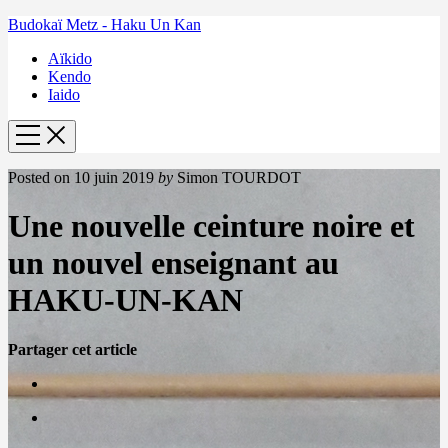
Budokaï Metz - Haku Un Kan
Aïkido
Kendo
Iaido
Posted on
10 juin 2019
by
Simon TOURDOT
Une nouvelle ceinture noire et
un nouvel enseignant au
HAKU-UN-KAN
Partager cet article