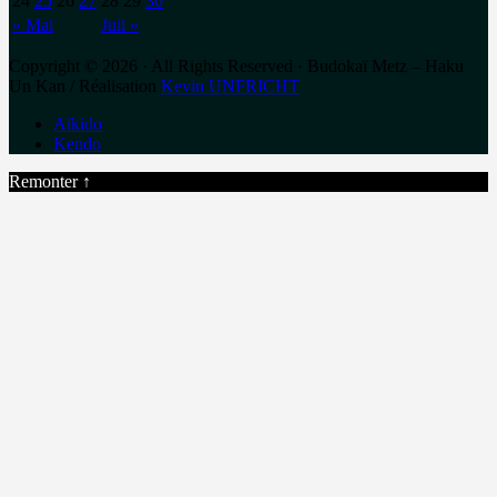
24
25
26
27
28
29
30
« Mai
Juil »
Copyright © 2026 · All Rights Reserved · Budokaï Metz – Haku
Un Kan / Réalisation
Kevin UNFRICHT
Aïkido
Kendo
Remonter ↑