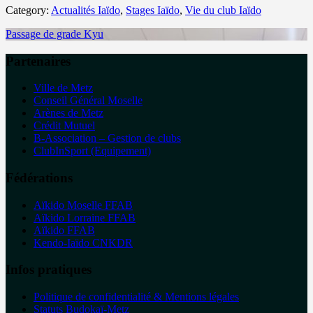
Category:
Actualités Iaïdo
,
Stages Iaïdo
,
Vie du club Iaïdo
Passage de grade Kyu
Partenaires
Ville de Metz
Conseil Général Moselle
Arènes de Metz
Crédit Mutuel
B-Association – Gestion de clubs
ClubInSport (Equipement)
Fédérations
Aïkido Moselle FFAB
Aïkido Lorraine FFAB
Aïkido FFAB
Kendo-Iaïdo CNKDR
Infos pratiques
Politique de confidentialité & Mentions légales
Statuts Budokaï-Metz