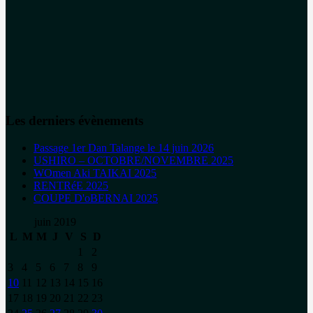
Les derniers évènements
Passage 1er Dan Talange le 14 juin 2026
USHIRO – OCTOBRE/NOVEMBRE 2025
WOmen Aki TAIKAI 2025
RENTRéE 2025
COUPE D'oBERNAI 2025
juin 2019
L
M
M
J
V
S
D
1
2
3
4
5
6
7
8
9
10
11
12
13
14
15
16
17
18
19
20
21
22
23