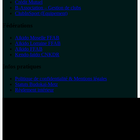
Crédit Mutuel
B-Association – Gestion de clubs
ClubInSport (Equipement)
Fédérations
Aïkido Moselle FFAB
Aïkido Lorraine FFAB
Aïkido FFAB
Kendo-Iaïdo CNKDR
Infos pratiques
Politique de confidentialité & Mentions légales
Statuts Budokaï-Metz
Règlement intérieur