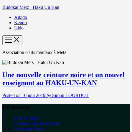
Budokaï Metz - Haku Un Kan
Aïkido
Kendo
Iaido
Association d'arts martiaux à Metz
Une nouvelle ceinture noire et un nouvel
enseignant au HAKU-UN-KAN
Posted on
10 juin 2019
by
Simon TOURDOT
Partenaires
Ville de Metz
Conseil Général Moselle
Arènes de Metz