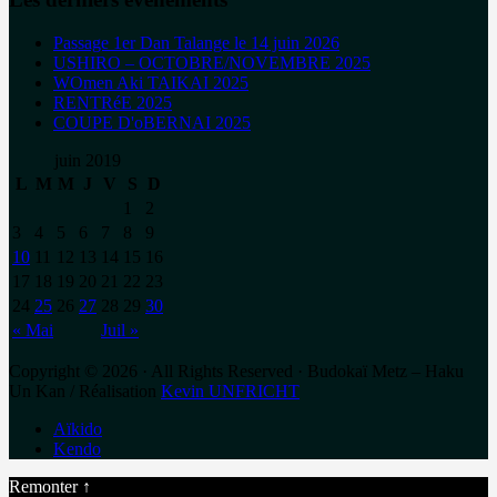
Passage 1er Dan Talange le 14 juin 2026
USHIRO – OCTOBRE/NOVEMBRE 2025
WOmen Aki TAIKAI 2025
RENTRéE 2025
COUPE D'oBERNAI 2025
juin 2019
L
M
M
J
V
S
D
1
2
3
4
5
6
7
8
9
10
11
12
13
14
15
16
17
18
19
20
21
22
23
24
25
26
27
28
29
30
« Mai
Juil »
Copyright © 2026 · All Rights Reserved · Budokaï Metz – Haku
Un Kan / Réalisation
Kevin UNFRICHT
Aïkido
Kendo
Remonter ↑