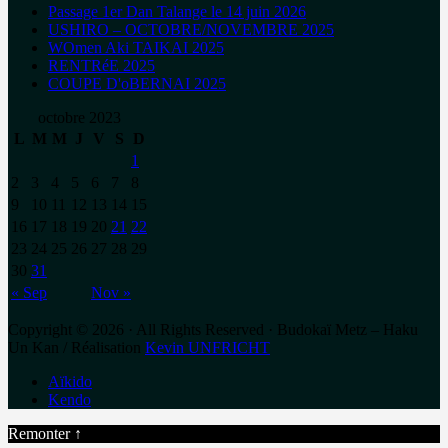
Passage 1er Dan Talange le 14 juin 2026
USHIRO – OCTOBRE/NOVEMBRE 2025
WOmen Aki TAIKAI 2025
RENTRéE 2025
COUPE D'oBERNAI 2025
octobre 2023
L
M
M
J
V
S
D
1
2
3
4
5
6
7
8
9
10
11
12
13
14
15
16
17
18
19
20
21
22
23
24
25
26
27
28
29
30
31
« Sep
Nov »
Copyright © 2026 · All Rights Reserved · Budokaï Metz – Haku
Un Kan / Réalisation
Kevin UNFRICHT
Aïkido
Kendo
Remonter ↑