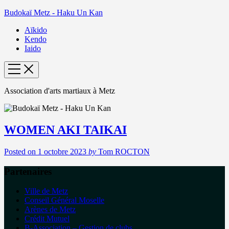
Budokaï Metz - Haku Un Kan
Aïkido
Kendo
Iaido
Association d'arts martiaux à Metz
WOMEN AKI TAIKAI
Posted on
1 octobre 2023
by
Tom ROCTON
Partenaires
Ville de Metz
Conseil Général Moselle
Arènes de Metz
Crédit Mutuel
B-Association – Gestion de clubs