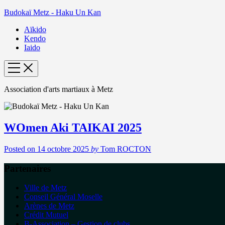
Budokaï Metz - Haku Un Kan
Aïkido
Kendo
Iaido
Association d'arts martiaux à Metz
WOmen Aki TAIKAI 2025
Posted on
14 octobre 2025
by
Tom ROCTON
Partenaires
Ville de Metz
Conseil Général Moselle
Arènes de Metz
Crédit Mutuel
B-Association – Gestion de clubs