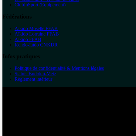
ClubInSport (Equipement)
Fédérations
Aïkido Moselle FFAB
Aïkido Lorraine FFAB
Aïkido FFAB
Kendo-Iaïdo CNKDR
Infos pratiques
Politique de confidentialité & Mentions légales
Statuts Budokaï-Metz
Règlement intérieur