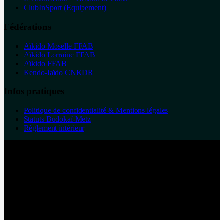
ClubInSport (Equipement)
Fédérations
Aïkido Moselle FFAB
Aïkido Lorraine FFAB
Aïkido FFAB
Kendo-Iaïdo CNKDR
Infos pratiques
Politique de confidentialité & Mentions légales
Statuts Budokaï-Metz
Règlement intérieur