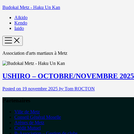
Budokaï Metz - Haku Un Kan
Aïkido
Kendo
Iaido
Association d'arts martiaux à Metz
USHIRO – OCTOBRE/NOVEMBRE 2025
Posted on
19 novembre 2025
by
Tom ROCTON
Partenaires
Ville de Metz
Conseil Général Moselle
Arènes de Metz
Crédit Mutuel
B-Association – Gestion de clubs