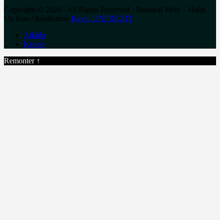
Copyright © 2026 · All Rights Reserved · Budokaï Metz – Haku
Un Kan / Réalisation
Kevin UNFRICHT
Aïkido
Kendo
Remonter ↑