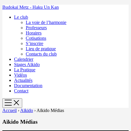
Budokaï Metz - Haku Un Kan
Le club
La voie de l’harmonie
Professeurs
Horaires
Cotisations
S’inscrire
Lieu de pratique
Contacts du club
Calendrier
Stages Aïkido
La Pratique
Vidéos
Actualités
Documentation
Contact
Accueil
›
Aïkido
›
Aïkido Médias
Aïkido Médias