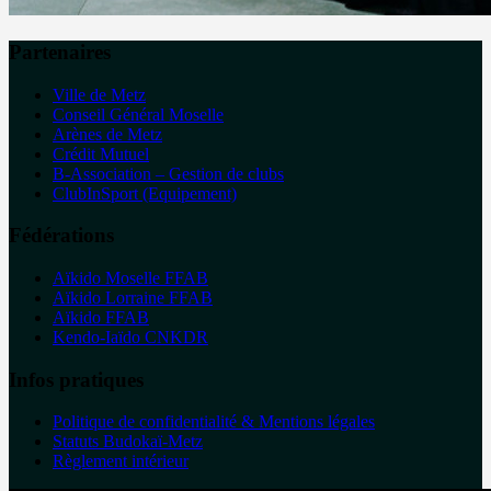
Partenaires
Ville de Metz
Conseil Général Moselle
Arènes de Metz
Crédit Mutuel
B-Association – Gestion de clubs
ClubInSport (Equipement)
Fédérations
Aïkido Moselle FFAB
Aïkido Lorraine FFAB
Aïkido FFAB
Kendo-Iaïdo CNKDR
Infos pratiques
Politique de confidentialité & Mentions légales
Statuts Budokaï-Metz
Règlement intérieur