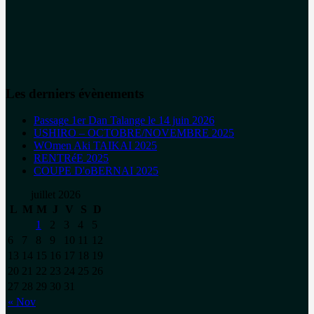
Les derniers évènements
Passage 1er Dan Talange le 14 juin 2026
USHIRO – OCTOBRE/NOVEMBRE 2025
WOmen Aki TAIKAI 2025
RENTRéE 2025
COUPE D'oBERNAI 2025
juillet 2026
L
M
M
J
V
S
D
1
2
3
4
5
6
7
8
9
10
11
12
13
14
15
16
17
18
19
20
21
22
23
24
25
26
27
28
29
30
31
« Nov