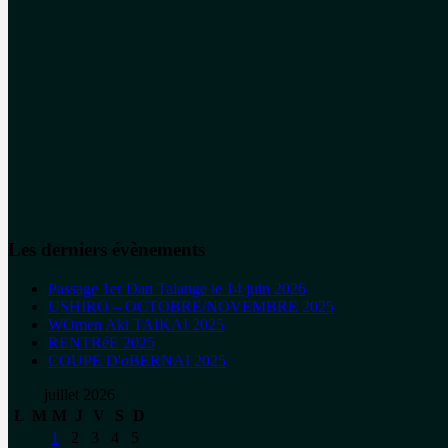
Les derniers évènements
Passage 1er Dan Talange le 14 juin 2026
USHIRO – OCTOBRE/NOVEMBRE 2025
WOmen Aki TAIKAI 2025
RENTRéE 2025
COUPE D'oBERNAI 2025
juillet 2026
L
M
M
J
V
S
D
1
2
3
4
5