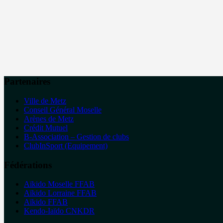
Partenaires
Ville de Metz
Conseil Général Moselle
Arènes de Metz
Crédit Mutuel
B-Association – Gestion de clubs
ClubInSport (Equipement)
Fédérations
Aïkido Moselle FFAB
Aïkido Lorraine FFAB
Aïkido FFAB
Kendo-Iaïdo CNKDR