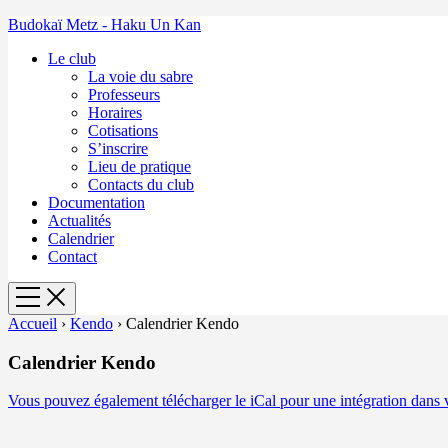
Budokaï Metz - Haku Un Kan
Le club
La voie du sabre
Professeurs
Horaires
Cotisations
S’inscrire
Lieu de pratique
Contacts du club
Documentation
Actualités
Calendrier
Contact
Accueil
›
Kendo
›
Calendrier Kendo
Calendrier Kendo
Vous pouvez également télécharger le iCal pour une intégration dans v