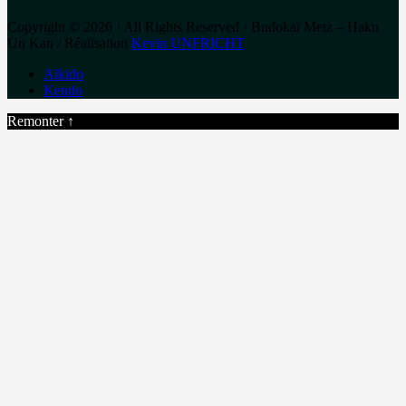
Copyright © 2026 · All Rights Reserved · Budokaï Metz – Haku
Un Kan / Réalisation
Kevin UNFRICHT
Aïkido
Kendo
Remonter ↑