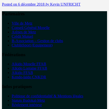
Posted on
6 décembre 2018
by
Kevin UNFRICHT
Partenaires
Ville de Metz
Conseil Général Moselle
Arènes de Metz
Crédit Mutuel
B-Association – Gestion de clubs
ClubInSport (Equipement)
Fédérations
Aïkido Moselle FFAB
Aïkido Lorraine FFAB
Aïkido FFAB
Kendo-Iaïdo CNKDR
Infos pratiques
Politique de confidentialité & Mentions légales
Statuts Budokaï-Metz
Règlement intérieur