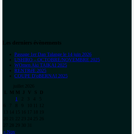
Les derniers évènements
Passage 1er Dan Talange le 14 juin 2026
USHIRO – OCTOBRE/NOVEMBRE 2025
WOmen Aki TAIKAI 2025
RENTRéE 2025
COUPE D'oBERNAI 2025
juillet 2026
L
M
M
J
V
S
D
1
2
3
4
5
6
7
8
9
10
11
12
13
14
15
16
17
18
19
20
21
22
23
24
25
26
27
28
29
30
31
« Nov