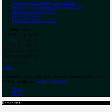
Passage 1er Dan Talange le 14 juin 2026
USHIRO – OCTOBRE/NOVEMBRE 2025
WOmen Aki TAIKAI 2025
RENTRéE 2025
COUPE D'oBERNAI 2025
juillet 2026
L
M
M
J
V
S
D
1
2
3
4
5
6
7
8
9
10
11
12
13
14
15
16
17
18
19
20
21
22
23
24
25
26
27
28
29
30
31
« Nov
Copyright © 2026 · All Rights Reserved · Budokaï Metz – Haku
Un Kan / Réalisation
Kevin UNFRICHT
Aïkido
Kendo
Remonter ↑