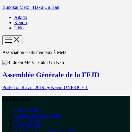
Budokaï Metz - Haku Un Kan
Aïkido
Kendo
Iaido
Association d'arts martiaux à Metz
Assemblée Générale de la FFJD
Posted on
8 avril 2019
by
Kevin UNFRICHT
Partenaires
Ville de Metz
Conseil Général Moselle
Arènes de Metz
Crédit Mutuel
B-Association – Gestion de clubs