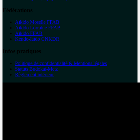
Fédérations
Aïkido Moselle FFAB
Aïkido Lorraine FFAB
Aïkido FFAB
Kendo-Iaïdo CNKDR
Infos pratiques
Politique de confidentialité & Mentions légales
Statuts Budokaï-Metz
Règlement intérieur