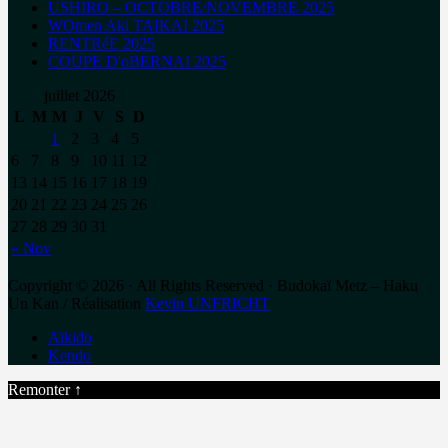
USHIRO – OCTOBRE/NOVEMBRE 2025
WOmen Aki TAIKAI 2025
RENTRéE 2025
COUPE D'oBERNAI 2025
juillet 2026
L
M
M
J
V
S
D
1
2
3
4
5
6
7
8
9
10
11
12
13
14
15
16
17
18
19
20
21
22
23
24
25
26
27
28
29
30
31
« Nov
Copyright © 2026 · All Rights Reserved · Budokaï Metz – Haku
Un Kan / Réalisation
Kevin UNFRICHT
Aïkido
Kendo
Remonter ↑