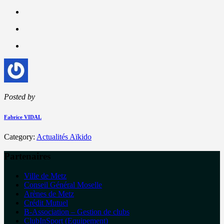
Posted by
Fabrice VIDAL
Category:
Actualités Aïkido
Partenaires
Ville de Metz
Conseil Général Moselle
Arènes de Metz
Crédit Mutuel
B-Association – Gestion de clubs
ClubInSport (Equipement)