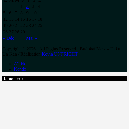
L
M
M
J
V
S
D
1
2
3
4
5
6
7
8
9
10
11
12
13
14
15
16
17
18
19
20
21
22
23
24
25
26
27
28
29
« Déc
Mai »
Copyright © 2026 · All Rights Reserved · Budokaï Metz – Haku
Un Kan / Réalisation
Kevin UNFRICHT
Aïkido
Kendo
Remonter ↑