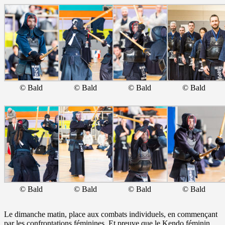
© Bald
© Bald
© Bald
© Bald
© Bald
© Bald
© Bald
© Bald
Le dimanche matin, place aux combats individuels, en commençant
par les confrontations féminines. Et preuve que le Kendo féminin,