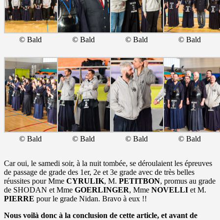
© Bald
© Bald
© Bald
© Bald
© Bald
© Bald
© Bald
© Bald
Car oui, le samedi soir, à la nuit tombée, se déroulaient les épreuves
de passage de grade des 1er, 2e et 3e grade avec de très belles
réussites pour Mme
CYRULIK
, M.
PETITBON
, promus au grade
de SHODAN et Mme
GOERLINGER
, Mme
NOVELLI
et M.
PIERRE
pour le grade Nidan. Bravo à eux !!
Nous voilà donc à la conclusion de cette article, et avant de