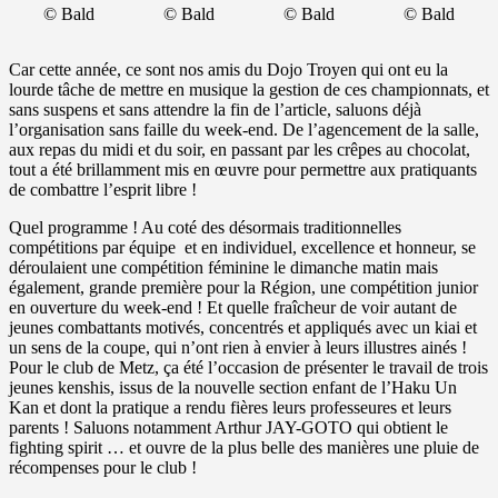
© Bald
© Bald
© Bald
© Bald
Car cette année, ce sont nos amis du Dojo Troyen qui ont eu la
lourde tâche de mettre en musique la gestion de ces championnats, et
sans suspens et sans attendre la fin de l’article, saluons déjà
l’organisation sans faille du week-end. De l’agencement de la salle,
aux repas du midi et du soir, en passant par les crêpes au chocolat,
tout a été brillamment mis en œuvre pour permettre aux pratiquants
de combattre l’esprit libre !
Quel programme ! Au coté des désormais traditionnelles
compétitions par équipe et en individuel, excellence et honneur, se
déroulaient une compétition féminine le dimanche matin mais
également, grande première pour la Région, une compétition junior
en ouverture du week-end ! Et quelle fraîcheur de voir autant de
jeunes combattants motivés, concentrés et appliqués avec un kiai et
un sens de la coupe, qui n’ont rien à envier à leurs illustres ainés !
Pour le club de Metz, ça été l’occasion de présenter le travail de trois
jeunes kenshis, issus de la nouvelle section enfant de l’Haku Un
Kan et dont la pratique a rendu fières leurs professeures et leurs
parents ! Saluons notamment Arthur JAY-GOTO qui obtient le
fighting spirit … et ouvre de la plus belle des manières une pluie de
récompenses pour le club !