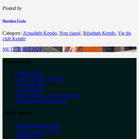
Posted by
Matthieu Fuchs
Category:
Actualités Kendo
,
Non classé
,
Résultats Kendo
,
Vie du
club Kendo
METZ'TORII 2024
Partenaires
Ville de Metz
Conseil Général Moselle
Arènes de Metz
Crédit Mutuel
B-Association – Gestion de clubs
ClubInSport (Equipement)
Fédérations
Aïkido Moselle FFAB
Aïkido Lorraine FFAB
Aïkido FFAB